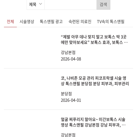
검색
전체
시술영상
톡스앤필 광고
숙련된 의료진
TV속의 톡스앤필
“제발 아무 데나 맞지 말고 보톡스 딱 3곳
에만 맞아보세요” 보톡스 효과, 보톡스 부
작용, 추천하는 부위, 절대 맞으면 안 되는
강남본점
곳까지 딱 알려드리겠습니다.
2026-04-08
코, 나비존 모공 관리 피코프락셀 시술 영
상 톡스앤필 분당점 분당 피부과, 피부관리
분당점
2026-04-01
얼굴 찌푸리지 말아요~ 미간보톡스 시술
영상 톡스앤필 강남본점 강남 피부과, 보톡
스
강남본점