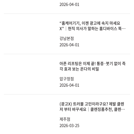
2026-04-01
“홈케어기기, 이젠 광고에 속지 마세요
X”│현직 의사가 말하는 홈디바이스 똑똑
하게 선택하는 방법
강남본점
2026-04-01
아픈 리프팅은 이제 끝! 통증·붓기 없이 즉
각 효과 보는 온다의 비밀
압구정점
2026-04-01
(광고X) 트러블 고민이라구요? 제발 클렌
저 부터 바꾸세요｜클렌징폼추천, 클렌징
폼, 세안법, 약산성, 약알칼리성
제주점
2026-03-25