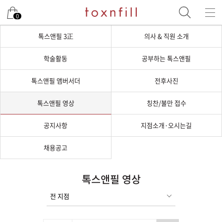
0
톡스앤필 3正
의사 & 직원 소개
학술활동
공부하는 톡스앤필
톡스앤필 앰버서더
전후사진
톡스앤필 영상
칭찬/불만 접수
공지사항
지점소개·오시는길
채용공고
톡스앤필 영상