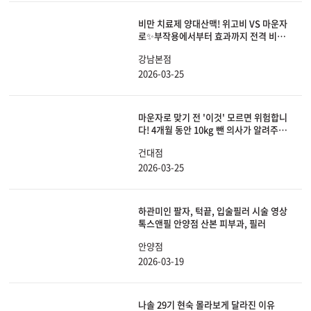
비만 치료제 양대산맥! 위고비 VS 마운자
로✨부작용에서부터 효과까지 전격 비교
해 봤습니다.
강남본점
2026-03-25
마운자로 맞기 전 '이것' 모르면 위험합니
다! 4개월 동안 10kg 뺀 의사가 알려주는
효과, 부작용, 요요 안 오는 법 총정리!
건대점
2026-03-25
하관미인 팔자, 턱끝, 입술필러 시술 영상
톡스앤필 안양점 산본 피부과, 필러
안양점
2026-03-19
나솔 29기 현숙 몰라보게 달라진 이유