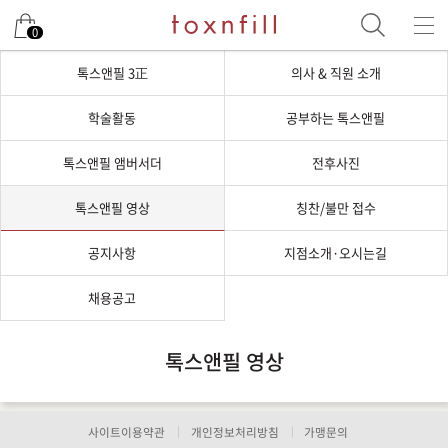
0
톡스앤필 3正
의사 & 직원 소개
학술활동
공부하는 톡스앤필
톡스앤필 앰버서더
전후사진
톡스앤필 영상
칭찬/불만 접수
공지사항
지점소개·오시는길
채용공고
톡스앤필 영상
사이트이용약관
개인정보처리방침
가맹문의