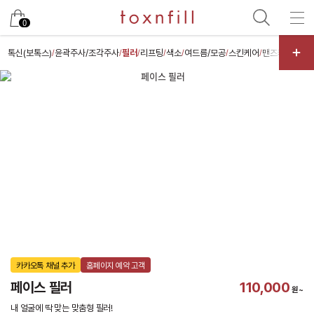
카카오
0
톡신(보톡스)
윤곽주사/조각주사
필러
리프팅
색소
여드름/모공
스킨케어
맨즈케어
체형
/
/
/
/
/
/
/
/
/
카카오톡 채널 추가
홈페이지 예약 고객
페이스 필러
110,000
원~
내 얼굴에 딱 맞는 맞춤형 필러!