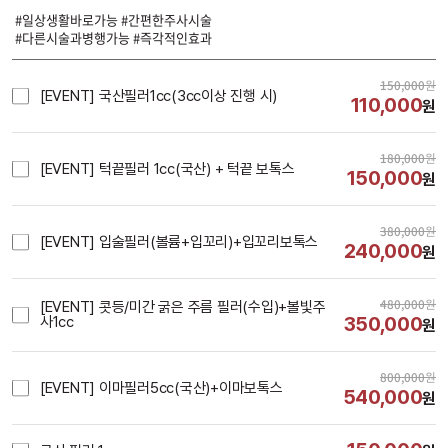
#일상생활바로가능 #간편한주사시술
#다른시술과병행가능 #즉각적인효과
150,000
원
[EVENT] 국산필러1cc(3cc이상 진행 시)
110,000
원
180,000
원
[EVENT] 턱끝필러 1cc(국산) + 턱끝 보톡스
150,000
원
380,000
원
[EVENT] 입술필러(볼륨+입꼬리)+입꼬리보톡스
240,000
원
480,000
원
[EVENT] 콧등/미간 굵은 주름 필러(수입)+볼빛주
350,000
사1cc
원
800,000
원
[EVENT] 이마필러5cc(국산)+이마보톡스
540,000
원