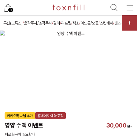
카카오
0
톡신(보톡스)
윤곽주사/조각주사
필러
리프팅
색소
여드름/모공
스킨케어
맨즈케어
체형
/
/
/
/
/
/
/
/
/
카카오톡 채널 추가
홈페이지 예약 고객
영양 수액 이벤트
30,000
원~
피로회복이 필요할때