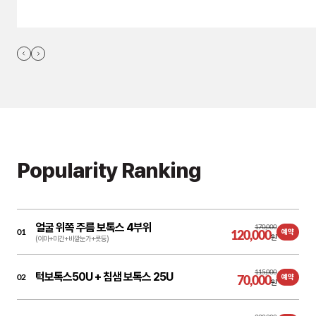
Popularity Ranking
얼굴 위쪽 주름 보톡스 4부위
170,000
01
120,000
예약
원
(이마+미간+바깥눈가+콧등)
115,000
턱보톡스50U + 침샘 보톡스 25U
02
70,000
예약
원