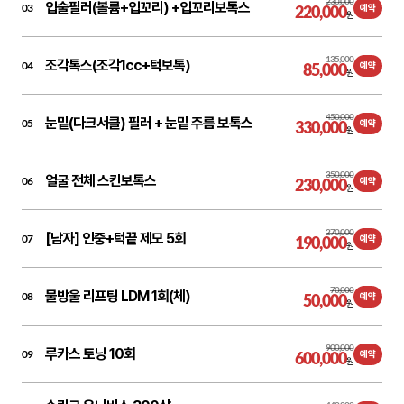
230,000
입술필러(볼륨+입꼬리) +입꼬리보톡스
03
220,000
예약
원
135,000
조각톡스(조각1cc+턱보톡)
04
85,000
예약
원
450,000
눈밑(다크서클) 필러 + 눈밑 주름 보톡스
05
330,000
예약
원
350,000
얼굴 전체 스킨보톡스
06
230,000
예약
원
270,000
[남자] 인중+턱끝 제모 5회
07
190,000
예약
원
70,000
물방울 리프팅 LDM 1회(체)
08
50,000
예약
원
900,000
루카스 토닝 10회
09
600,000
예약
원