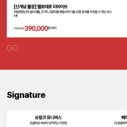
[신개념 물광] 벨로테로 리바이브
히알루론산과 글리세롤, 2가지 고분자를 병합시켜 더울 오랜 효과를 지속할 수 있는 부스
터!!
390,000
590,000
원 부터
Signature
슈링크 유니버스
페
초음파로 속부터 당겨주는 리프팅
내 얼굴에 