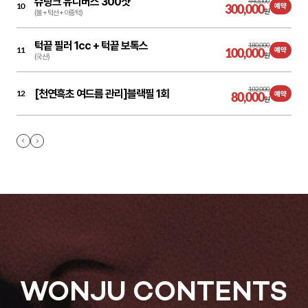
슈링크 유니버스 300샷
440,000
10
300,000
예약
원
(볼 + 턱선 + 이중턱)
턱끝 필러 1cc + 턱끝 보톡스
180,000
11
100,000
예약
원
(국산)
102,000
[천연흑초 여드름 관리]블랙필 1회
12
80,000
예약
원
WONJU CONTENTS