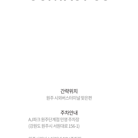
간략위치
원주 시외버스터미널 맞은편
주차안내
AJ파크 원주단계점 민영 주차장
(강원도 원주시 서원대로 156-1)