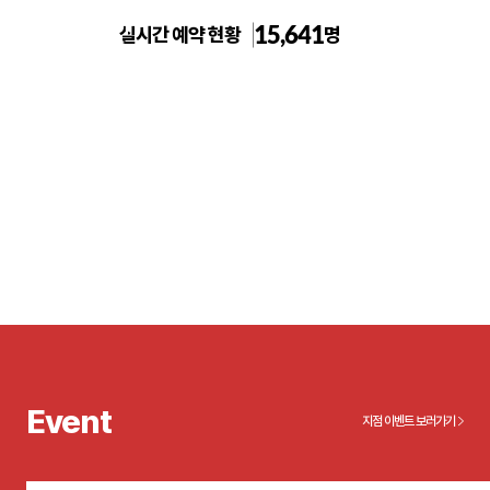
15,641
실시간 예약 현황
명
톡스앤필의원 원주점
Event
지점 이벤트 보러가기