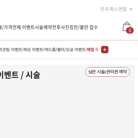
전국 톡스앤필
내/가격
전체 이벤트
시술예약
전후사진
칭찬/불만 접수
0
 리프팅 이벤트
제모 이벤트
여드름/흉터/모공 이벤트
체험 특가 이벤트
다한증 이벤
/
/
/
/
이벤트 / 시술
남은 시술/관리권 예약