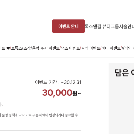
톡스앤필 뷰티그룹
시술안
이벤트 안내
벤트 ♥
보톡스/조각/윤곽 주사 이벤트
색소 이벤트
필러 이벤트
바디 이벤트
V라인
/
/
/
/
/
담은 
이벤트 기간 : ~30.12.31
30,000
원~
.
원 운영 정책에 따라 가격·구성·혜택이 변경되거나 종료될 수
남은 시술/관리권 예약
남은 시술/관리권 종류 선택