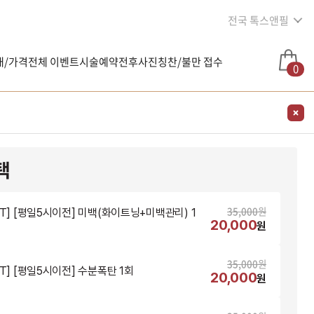
전국 톡스앤필
내/가격
전체 이벤트
시술예약
전후사진
칭찬/불만 접수
0
택
35,000
원
NT] [평일5시이전] 미백(화이트닝+미백관리) 1
20,000
원
35,000
원
NT] [평일5시이전] 수분폭탄 1회
20,000
원