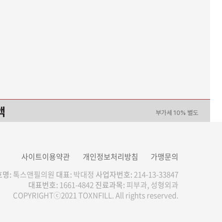
액
부가세 10% 별도
0
원
사이트이용약관
개인정보처리방침
가맹문의
명:
톡스앤필의원
대표:
박대정
사업자번호:
214-13-33847
대표번호:
1661-4842
진료과목:
피부과, 성형외과
이벤트/시술 예약하기
COPYRIGHTⓒ2021 TOXNFILL. All rights reserved.