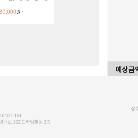
30,000
원 ~
예상금
상호
164001161
대로 162 프라임빌딩 2층