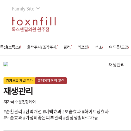
Family Site
톡스앤필의원 원주점
톡신(보톡스)
윤곽주사/조각주사
필러
리프팅
색소
여드름/모공
/
/
/
/
/
/
카카오톡 채널 추가
홈페이지 예약 고객
재생관리
저자극 수분진정케어
#순환관리 #탄력개선 #미백효과 #보습효과 #화이트닝효과
#보습효과 #가성비좋은피부관리 #일상생활바로가능