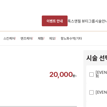
톡스앤필 뷰티그룹
시술안
이벤트 안내
스킨케어
맨즈케어
체형
제모
항노화수액/기타
/
/
/
/
시술 선
20,000
[EVE
회
원~
[EVE