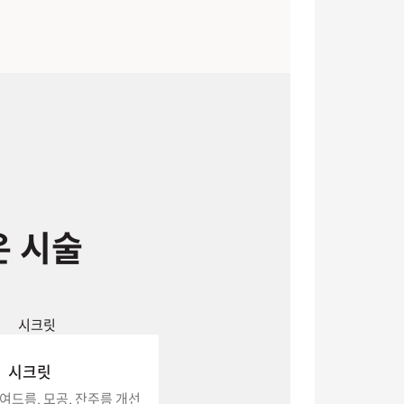
은 시술
시크릿
여드름, 모공, 잔주름 개선