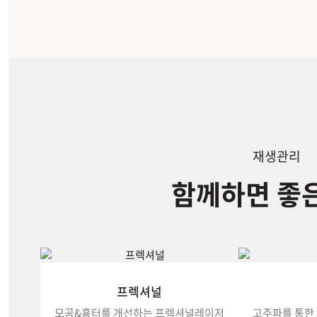
재생관리
함께하면 좋
프렉셔널
모공&흉터를 개선하는 프렉셔널레이저
고주파를 통한 